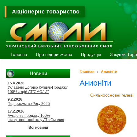
Акціонерне товариство
УКРАЇНСЬКИЙ ВИРОБНИК ІОНООБМІННИХ СМОЛ
Головна
Про підприємство
Продукція
Закупки-Торг
›
Главная
Анионіти
Новини
Анионіти
15.4.2026
Укладено Договір Купівлі-Продажу
100% акцій АТ"СМОЛИ"
Сильноосновні гелеві
9.2.2026
Підприємство Року 2025
17.2.2026
Аукціон з продажу 100%
статутного капіталу АТ «Смоли»
Всі новини