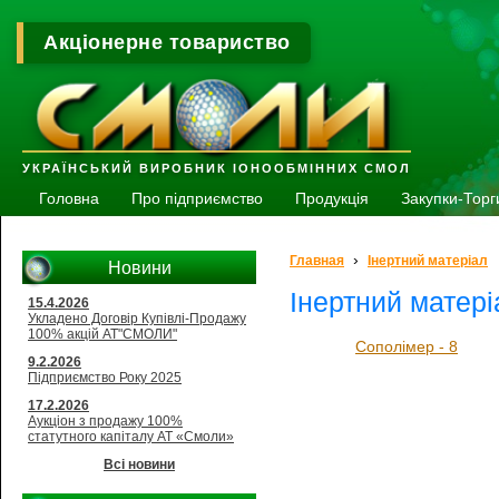
Акціонерне товариство
УКРАЇНСЬКИЙ ВИРОБНИК ІОНООБМІННИХ СМОЛ
Головна
Про підприємство
Продукція
Закупки-Торг
›
Главная
Інертний матеріал
Новини
Інертний матері
15.4.2026
Укладено Договір Купівлі-Продажу
100% акцій АТ"СМОЛИ"
Сополімер - 8
9.2.2026
Підприємство Року 2025
17.2.2026
Аукціон з продажу 100%
статутного капіталу АТ «Смоли»
Всі новини